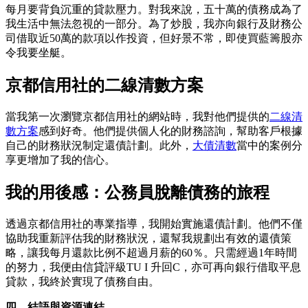
每月要背負沉重的貸款壓力。對我來說，五十萬的債務成為了
我生活中無法忽視的一部分。為了炒股，我亦向銀行及財務公
司借取近50萬的款項以作投資，但好景不常，即使買藍籌股亦
令我要坐艇。
京都信用社的二線清數方案
當我第一次瀏覽京都信用社的網站時，我對他們提供的
二線清
數方案
感到好奇。他們提供個人化的財務諮詢，幫助客戶根據
自己的財務狀況制定還債計劃。此外，
大債清數
當中的案例分
享更增加了我的信心。
我的用後感：公務員脫離債務的旅程
透過京都信用社的專業指導，我開始實施還債計劃。他們不僅
協助我重新評估我的財務狀況，還幫我規劃出有效的還債策
略，讓我每月還款比例不超過月薪的60％。只需經過1年時間
的努力，我便由信貸評級TU I 升回C，亦可再向銀行借取平息
貸款，我終於實現了債務自由。
四、結語與資源連結