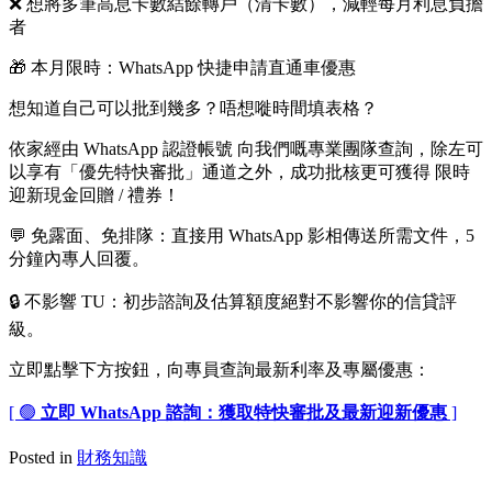
❌ 想將多筆高息卡數結餘轉戶（清卡數），減輕每月利息負擔
者
🎁 本月限時：WhatsApp 快捷申請直通車優惠
想知道自己可以批到幾多？唔想嘥時間填表格？
依家經由 WhatsApp 認證帳號 向我們嘅專業團隊查詢，除左可
以享有「優先特快審批」通道之外，成功批核更可獲得 限時
迎新現金回贈 / 禮券！
💬 免露面、免排隊：直接用 WhatsApp 影相傳送所需文件，5
分鐘內專人回覆。
🔒 不影響 TU：初步諮詢及估算額度絕對不影響你的信貸評
級。
立即點擊下方按鈕，向專員查詢最新利率及專屬優惠：
[ 🟢
立即 WhatsApp 諮詢：獲取特快審批及最新迎新優惠
]
Posted in
財務知識