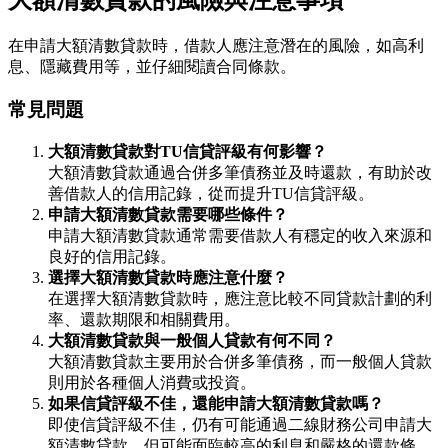
大額清數貸款的風險與注意事項
在申請大額清數貸款時，借款人應注意潛在的風險，如高利
息、隱藏費用等，並仔細閱讀合同條款。
常見問題
大額清數貸款對TU信貸評級有何影響？
大額清數貸款通過合併多筆債務並及時還款，有助於改
善借款人的信用記錄，從而提升TU信貸評級。
申請大額清數貸款需要哪些條件？
申請大額清數貸款通常需要借款人有穩定的收入來源和
良好的信用記錄。
選擇大額清數貸款時應注意什麼？
在選擇大額清數貸款時，應注意比較不同貸款計劃的利
率、還款期限和相關費用。
大額清數貸款與一般個人貸款有何不同？
大額清數貸款主要用於合併多筆債務，而一般個人貸款
則用於各種個人消費或投資。
如果信貸評級不佳，還能申請大額清數貸款嗎？
即使信貸評級不佳，仍有可能通過二線財務公司申請大
額清數貸款，但可能面臨較高的利息和嚴格的還款條