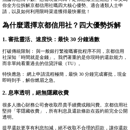
你全方位拆解京都信用社嘅四大核心優勢、適合邊類人士申
請，以及如何利用限時渠道獲得最快審批！
為什麼選擇京都信用社？四大優勢拆解
1. 審批靈活、速度快：最快 30 分鐘過數
打破傳統限制： 與一般銀行繁複嘅審批程序不同，京都信用
社深知「時間就是金錢」。我們著重的是你現時的還款能力，
而非單純看重過去的信貸評級（TU）。
特快應急： 網上申請流程極簡，最快 30 分鐘完成審批，現金
即時到手，解你燃眉之急。
2. 息率透明，絕無隱藏收費
很多人擔心財務公司會收取昂貴手續費或顾问費。京都信用社
堅持「零隱藏收費」，所有利息及還款條款在簽約前完全公開
透明。
提早還款更享有利息扣減，絕不收取不合理的罰款，讓你還款