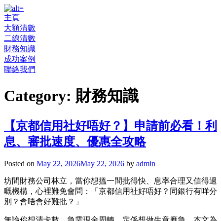
主頁
大額清數
二線清數
財務知識
成功案例
聯絡我們
Category:
財務知識
【京都信用社好唔好？】申請前必看！利
息、審批速度、優惠全攻略
Posted on
May 22, 2026
May 22, 2026
by
admin
坊間財務公司林立，當你想搵一間批得快、息率合理又信得過
嘅機構，心裡難免會問：「京都信用社好唔好？同銀行有咩分
別？會唔會好難批？」
無論你想清卡數、急需現金周轉，定係想做生意應急，本文為