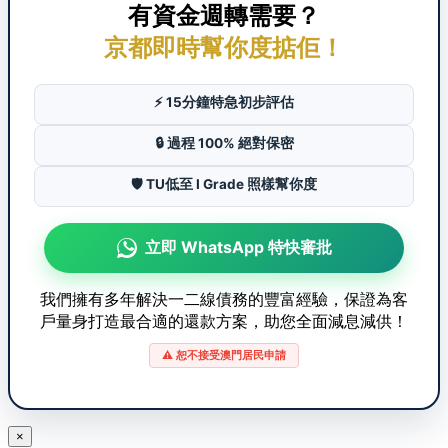
有資金週轉需要？
京都即時幫你度掂佢！
⚡ 15分鐘特急初步評估
🔒 過程 100% 絕對保密
🛡️ TU低至 I Grade 照樣幫你度
立即 WhatsApp 特快審批
我們擁有多年解決一二線債務的豐富經驗，保證為客
戶量身打造最合適的還款方案，助您全面減息減供！
⚠️ 恕不接受澳門居民申請
×