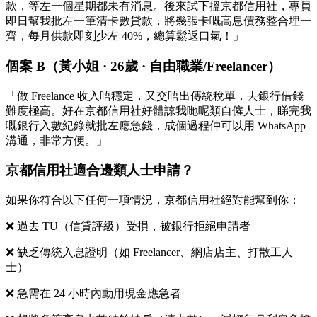
款，等左一個星期都未有消息。後來試下搵京都信用社，專員
即日幫我批左一筆清卡數貸款，將幾張卡嘅高息債務整合埋一
齊，每月供款即刻少左 40%，總算鬆返口氣！」
個案 B（黃小姐 · 26歲 · 自由職業/Freelancer）
「做 Freelance 收入唔穩定，又交唔出傳統稅單，去銀行借錢
難度極高。好在京都信用社好體諒我哋呢類自僱人士，睇完我
嘅銀行入數紀錄就批左應急錢，成個過程仲可以用 WhatsApp
溝通，非常方便。」
京都信用社適合邊類人士申請？
如果你符合以下任何一項情況，京都信用社絕對能幫到你：
❌ 過去 TU（信貸評級）受損，被銀行拒絕申請者
❌ 缺乏傳統入息證明（如 Freelancer、網店店主、打散工人
士）
❌ 急需在 24 小時內動用現金應急者